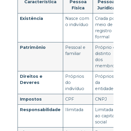
Característica
Pessoa
Pessoa
Física
Jurídica
Existência
Nasce com
Criada por
o indivíduo
meio de
registro
formal
Patrimônio
Pessoal e
Próprio e
familiar
distinto
dos
membros
Direitos e
Próprios
Próprios
Deveres
do
da
indivíduo
entidade
Impostos
CPF
CNPJ
Responsabilidade
Ilimitada
Limitada
ao capital
social